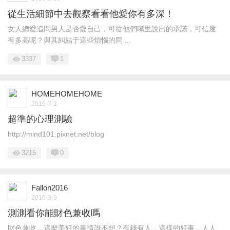
從生活細節中去觀察看看他愛你有多深！
女人總愛追問男人是否愛自己，可從他們嘴里說出的承諾，可信度
有多高呢？與其糾結于這些煩惱的問 ...
3337
1
HOMEHOMEHOME
2016-7-1
超準的心理測驗
http://mind101.pixnet.net/blog
3215
0
Fallon2016
2016-3-9
測測看你能財色兼收嗎
財色兼收，這麼美好的事情誰不想？有錢有人，這樣的好事，人人