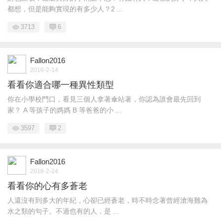
都想，但是能夠實現的有多少人？2 ...
3713
6
Fallon2016
2016-2-14
看看你適合哪一種異性類型
你在小學校門口，看見三個人拿著傘站著，你認為誰會最先回到
家？ A 等孩子的媽媽 B 等爸爸的小 ...
3597
2
Fallon2016
2016-2-24
看看你的心有多蒼老
人還沒有到多大的年紀，心卻已經蒼老，時不時念著曾經滄海難為
水之類的句子。不過也有的人，是 ...