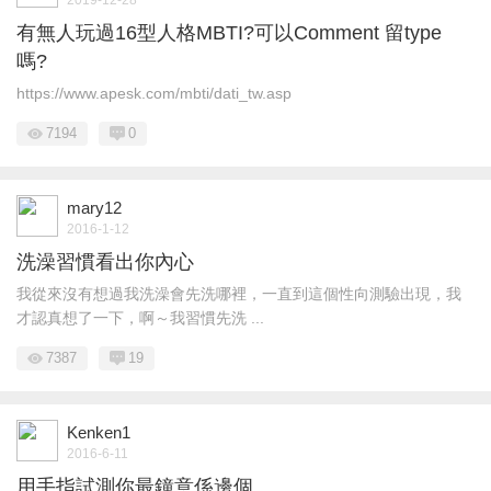
有無人玩過16型人格MBTI?可以Comment 留type
嗎?
https://www.apesk.com/mbti/dati_tw.asp
7194
0
mary12
2016-1-12
洗澡習慣看出你內心
我從來沒有想過我洗澡會先洗哪裡，一直到這個性向測驗出現，我
才認真想了一下，啊～我習慣先洗 ...
7387
19
Kenken1
2016-6-11
用手指試測你最鐘意係邊個