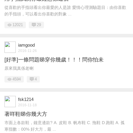
從喜歡的手指頭看出你最愛的人是誰 愛情心理測驗題目：由你喜歡
的手指頭，可以看出你喜歡的對象 ...
12021
29
iamgood
2016-11-26
[好準]一條問題睇穿你幾歲！！！問你怕未
原來我真係老喇
4594
4
fsk1214
2016-11-18
著咩鞋睇你幾大方
市面上各款鞋，鐘意邊款? A. 皮鞋 B. 帆布鞋 C. 拖鞋 D.跑鞋 A. 孤
寒指數：00% 好大方，最 ...