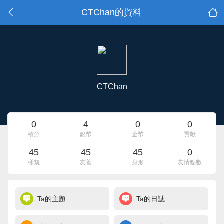
CTChan的資料
CTChan
0
4
0
0
積分
銀幣
金幣
貢獻
45
45
45
0
樣貌
友善
身形
友情點數
Ta的主題
Ta的日誌