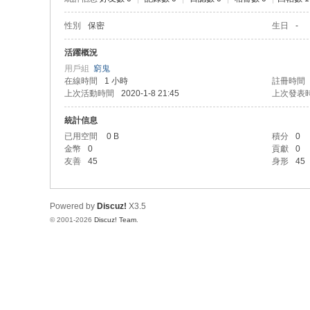
性別
保密
生日
-
活躍概況
用戶組
窮鬼
在線時間
1 小時
註冊時間
上次活動時間
2020-1-8 21:45
上次發表
統計信息
已用空間
0 B
積分
0
金幣
0
貢獻
0
友善
45
身形
45
Powered by
Discuz!
X3.5
© 2001-2026
Discuz! Team
.