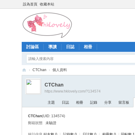
設為首頁
收藏本站
討論區
導讀
日誌
相冊
›
CTChan
›
個人資料
香
CTChan
港
https://www.hklovely.com/?134574
少
主題
日誌
相冊
記錄
分享
留言板
女
論
CTChan
(UID: 134574)
壇
郵箱狀態
未驗證
統計信息
好友數 0
|
記錄數 0
|
日誌數 0
|
相冊數 0
|
回帖數 1