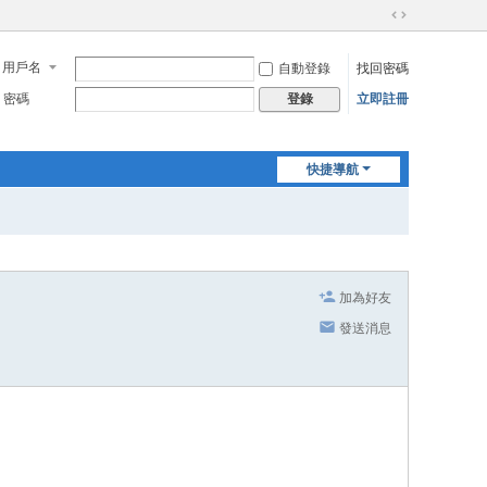
切
換
用戶名
自動登錄
找回密碼
到
寬
密碼
立即註冊
登錄
版
快捷導航
加為好友
發送消息