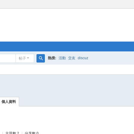
熱搜:
活動
交友
discuz
帖子
搜
索
個人資料
|
主題數 2
|
分享數 0