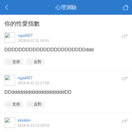
心理測驗
你的性愛指數
ngai007
#
21
2016-8-22 11:16:41
DDDDDDDDDDDDDDDDDDDDDDDddd
支持
反對
ngai007
#
22
2016-8-22 11:17:08
DDddddddddddddddddddddDD
支持
反對
klmklm
#
23
2016-8-23 21:29:53