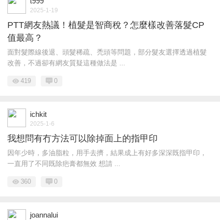
t999
2025-1-19
PTT網友熱議！植髮是智商稅？怎麼樣改善落髮CP
值最高？
面對髮際線後退、頭髮稀疏、禿頭等問題，部分髮友選擇透過植髮
改善，不過卻有網友質疑這種做法是 ...
419
0
ichkit
2025-1-6
我想問有冇方法可以除掉面上的指甲印
因年少時，多油脂粒，用手去擠，結果成上有好多深深既指甲印，
一直用了不同既除疤膏都無效 想請 ...
360
0
joannalui