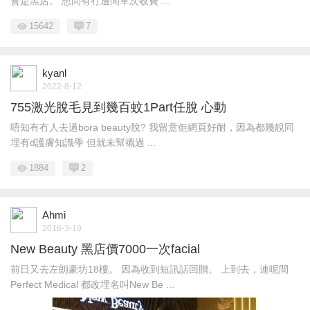
會是黑店。 想問有冇邊間單次收費 ...
15642
7
kyanl
2022-8-12
755激光脫毛見到幾百蚊1Part任脫 心動
唔知有冇人去過bora beauty脫? 我留意佢網頁好耐，因為都幾靚同
埋有d護膚知識學 但就未幫襯過 ...
1884
2
Ahmi
2016-3-19
New Beauty 黑店價7000一次facial
前日又去左朗豪坊18樓。 因為收到短訊話回贈。 上到去，連呢間
Perfect Medical 都改埋名叫New Be ...