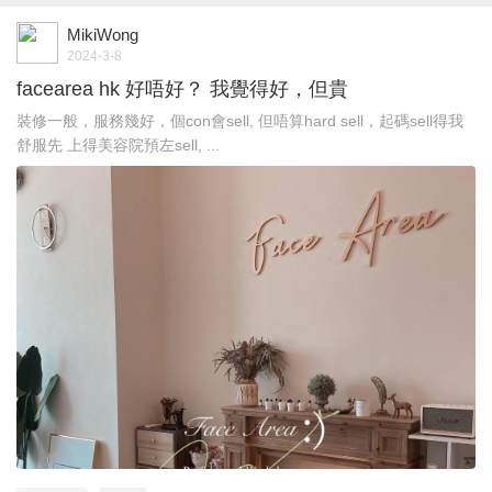
MikiWong
2024-3-8
facearea hk 好唔好？ 我覺得好，但貴
裝修一般，服務幾好，個con會sell, 但唔算hard sell，起碼sell得我
舒服先 上得美容院預左sell, ...