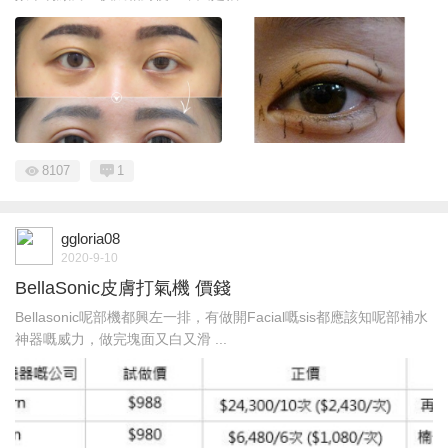
8107
1
ggloria08
2020-9-10
BellaSonic皮膚打氣機 價錢
Bellasonic呢部機都興左一排，有做開Facial嘅sis都應該知呢部補水
神器嘅威力，做完塊面又白又滑 ...