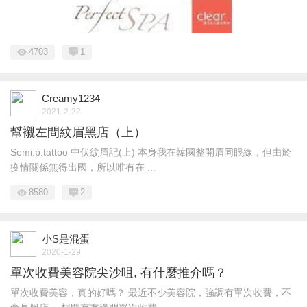
4703
1
Creamy1234
2021-2-22
幫襯左間紋眉黑店（上）
Semi.p.tattoo 中伏紋眉記(上) 本身我在韓國整開眉同眼線，但由於
疫情關係無得出國，所以唯有在 ...
8580
2
小S是混蛋
2020-1-29
單次收費美容院尖沙咀, 有什麼推介嗎？
單次收費美容，真的好嗎？ 最近不少美容院，強調有單次收費，不