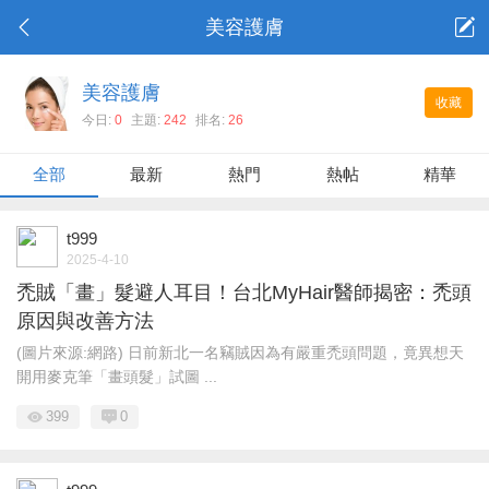
美容護膚
美容護膚
收藏
今日:
0
主題:
242
排名:
26
全部
最新
熱門
熱帖
精華
t999
2025-4-10
禿賊「畫」髮避人耳目！台北MyHair醫師揭密：禿頭
原因與改善方法
(圖片來源:網路) 日前新北一名竊賊因為有嚴重禿頭問題，竟異想天
開用麥克筆「畫頭髮」試圖 ...
399
0