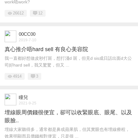
work唔work?
26612
12
00CC00
2019-7-10
真心推介唔hard sell 有良心美容院
我一直都好想做皮秒打斑，想打淺d 斑，但見d sis成日話出面d大公
司好hard sell，我又驚驚，但又 ...
4914
3
瞳兒
2021-9-25
埋線眼周價錢很便宜，卻可以收緊眼底、眼尾、以及
眼臉..
埋線大家聽得多，通常都是鼻或蘋果肌，但其實眼也有埋線療程，
效果明顯而且價錢相對便宜，只是很 ...