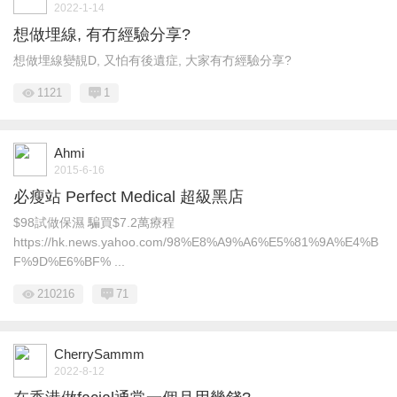
2022-1-14
想做埋線, 有冇經驗分享?
想做埋線變靚D, 又怕有後遺症, 大家有冇經驗分享?
1121
1
Ahmi
2015-6-16
必瘦站 Perfect Medical 超級黑店
$98試做保濕 騙買$7.2萬療程
https://hk.news.yahoo.com/98%E8%A9%A6%E5%81%9A%E4%B
F%9D%E6%BF% ...
210216
71
CherrySammm
2022-8-12