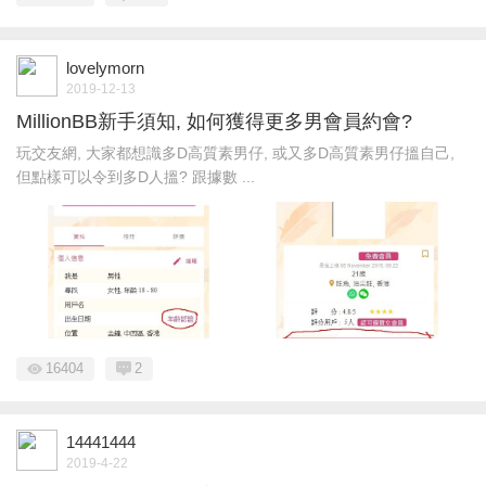
lovelymorn
2019-12-13
MillionBB新手須知, 如何獲得更多男會員約會?
玩交友網, 大家都想識多D高質素男仔, 或又多D高質素男仔搵自己,
但點樣可以令到多D人搵? 跟據數 ...
16404
2
14441444
2019-4-22