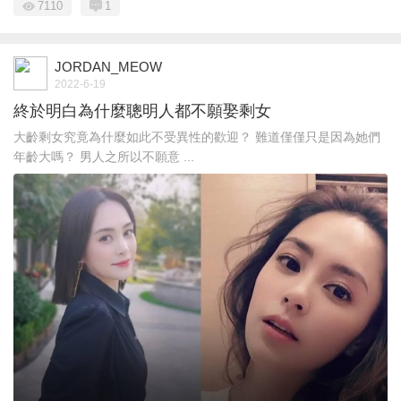
7110
1
JORDAN_MEOW
2022-6-19
終於明白為什麼聰明人都不願娶剩女
大齡剩女究竟為什麼如此不受異性的歡迎？ 難道僅僅只是因為她們
年齡大嗎？ 男人之所以不願意 ...