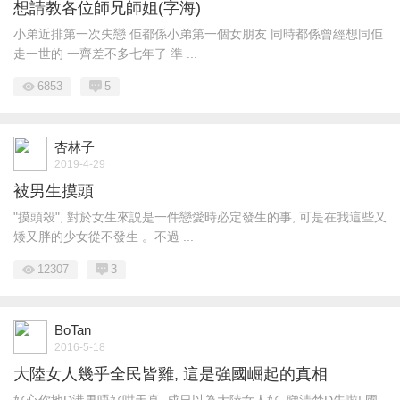
想請教各位師兄師姐(字海)
小弟近排第一次失戀 佢都係小弟第一個女朋友 同時都係曾經想同佢
走一世的 一齊差不多七年了 準 ...
6853
5
杏林子
2019-4-29
被男生摸頭
"摸頭殺", 對於女生來説是一件戀愛時必定發生的事, 可是在我這些又
矮又胖的少女從不發生 。不過 ...
12307
3
BoTan
2016-5-18
大陸女人幾乎全民皆雞, 這是強國崛起的真相
好心你地D港男唔好咁天真, 成日以為大陸女人好, 睇清楚D先啦! 國