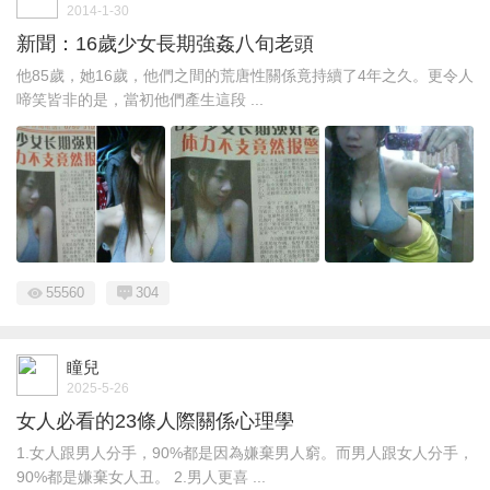
2014-1-30
新聞：16歲少女長期強姦八旬老頭
他85歲，她16歲，他們之間的荒唐性關係竟持續了4年之久。更令人
啼笑皆非的是，當初他們產生這段 ...
55560
304
瞳兒
2025-5-26
女人必看的23條人際關係心理學
1.女人跟男人分手，90%都是因為嫌棄男人窮。而男人跟女人分手，
90%都是嫌棄女人丑。 2.男人更喜 ...