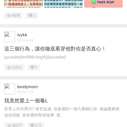
8638
1
ivykk
2021-8-24
這三個行為，讓你徹底看穿他對你是否真心！
[youtube]9mR96rXvgXQ[/youtube]
11811
2
lovelymorn
2015-7-27
我竟然愛上一個毒L
世界上冇好男仔? 有冇諗過, 你會遇到一個凡事關心你, 無論幾累都
送你回家. 當你累時幫你按摩, 當 ...
40577
173