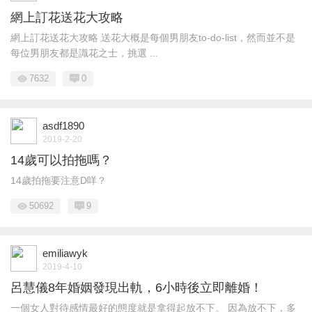
網上訂花送花大攻略
網上訂花送花大攻略 送花大概是每個男朋友to-do-list，然而並不是
每位男朋友都是識花之士，挑選 ...
7632
0
asdf1890
2019-2-20
14歲可以拍拖嗎？
14歲拍拖要注意D咩？
50692
9
emiliawyk
2019-4-10
呂慧儀8年婚姻發現出軌，6小時後立即離婚！
一個女人對待感情最好的態度就是拿得起放不下。 因為放不下，多