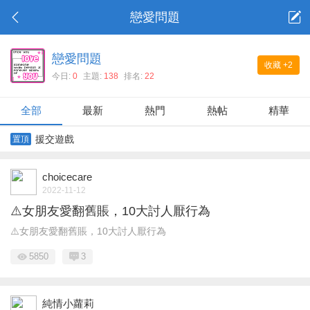
戀愛問題
戀愛問題
收藏
+2
今日:
0
主題:
138
排名:
22
全部
最新
熱門
熱帖
精華
援交遊戲
置頂
choicecare
2022-11-12
⚠️女朋友愛翻舊賬，10大討人厭行為
⚠️女朋友愛翻舊賬，10大討人厭行為
5850
3
純情小蘿莉