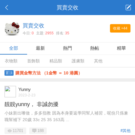
買賣交收
買賣交收
收藏
+44
今日:
0
主題:
2955
排名:
35
全部
最新
熱門
熱帖
精華
衣物類
首飾類
精品類
護膚類
其他
購買金幣方法 （1金幣 ＝ 10 港圓）
置頂
Yunny
2023-2-23
靚靚yunny， 非誠勿擾
小妹新出嚟做，多多指教 因為本身要返學同幫人補習，呢份只係兼
職幫補下 20歲 33c 25 35 163高 ...
11701
188
#其他