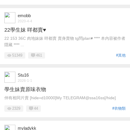
emobb
2020-4-4
22學生妹 咩都賣♥
22 153 36C 肉地妹妹 咩都賣 賣身賣物 tg問plan♥ **** 本內容被作者
隱藏 **** ...
51349
461
#其他
Stu16
2026-1-1
學生妹賣原味衣物
仲有相同片賣 [hide=d10000]My TELEGRAM@ssa16ss[/hide]
2329
44
#衣物類
myladykk