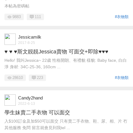
本帖為密碼帖
9883
111
#衣物類
Jessicamilk
2017-8-25
♥ ♥ ♥斯文靚靚Jessica賣物 可面交+即除♥♥♥
Hello! 我叫Jessica~ 22歳 性格開朗、有禮貌 樣貌: Baby face, 白白
淨 身材: 34C-25-36, 160cm ...
28610
223
#衣物類
Candy2hand
2022-6-13
學生妹賣二手衣物 可以面交
入$100訂金及加$50可以面交 只有賣二手衣物、鞋、尿、相、片 冇
其他服務 免問 留言就會見到我tel ...