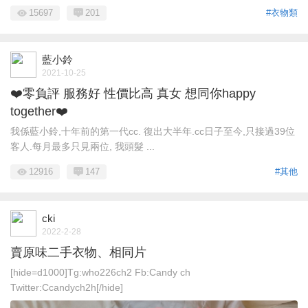
15697
201
#衣物類
藍小鈴
2021-10-25
❤️零負評 服務好 性價比高 真女 想同你happy
together❤️
我係藍小鈴,十年前的第一代cc. 復出大半年.cc日子至今,只接過39位
客人.每月最多只見兩位, 我頭髮 ...
12916
147
#其他
cki
2022-2-28
賣原味二手衣物、相同片
[hide=d1000]Tg:who226ch2 Fb:Candy ch
Twitter:Ccandych2h[/hide]