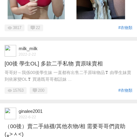
3817
22
#衣物類
milk_milk
2022-2-22
[00後 學生OL] 多款二手私物 賣原味賣相
哥哥好～我係00後學生妹 一直都有出售二手原味物品❣ 由學生妹賣
到依家變OL❣ 買過既哥哥都話妹 ...
15763
200
#衣物類
ginalee2001
2022-6-22
（00後）賣二手絲襪/其他衣物/相 需要哥哥們資助
(⁎˃ᆺ˂)