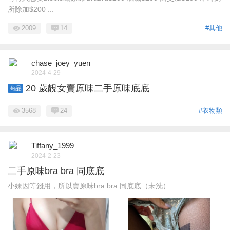
所除加$200 ...
2009
14
#其他
chase_joey_yuen
2024-4-29
20 歲靚女賣原味二手原味底底
商品
3568
24
#衣物類
Tiffany_1999
2024-2-23
二手原味bra bra 同底底
小妹因等錢用，所以賣原味bra bra 同底底（未洗）