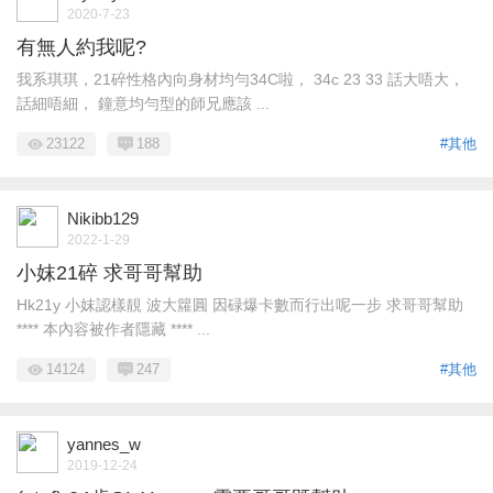
2020-7-23
有無人約我呢?
我系琪琪，21碎性格內向身材均勻34C啦， 34c 23 33 話大唔大，
話細唔細， 鐘意均勻型的師兄應該 ...
23122
188
#其他
Nikibb129
2022-1-29
小妺21碎 求哥哥幫助
Hk21y 小妺認樣靚 波大籮圓 因碌爆卡數而行出呢一步 求哥哥幫助
**** 本內容被作者隱藏 **** ...
14124
247
#其他
yannes_w
2019-12-24