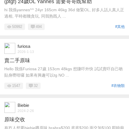
(ptgf) 24歲OL Yannes 需要哥哥既幫助
hi 我係yannes^^ 24yr 165cm 46kg 36d 做緊OL, 好多人話人真人正
過相, 平時都幾貪玩, 同我熟既人 ...
50992
494
#其他
furiosa
2026-1-13
賣二手原味
Hello 我係Furiosa 27歲 153cm 48kgs 想賺吓外快 試試賣吓自己啲
貼身嘢咁囉 如果有興趣可以tg NO ...
1547
32
#衣物類
Biebie
2024-2-26
原味交收
有冇人想要biebie嘅原味 brabra$200 底底$200 面交加$100 即時廁