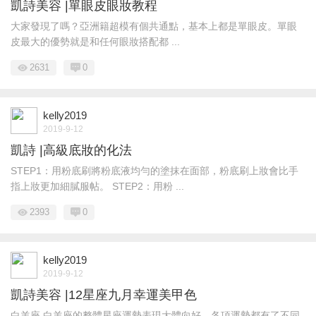
凱詩美容 |單眼皮眼妝教程
大家發現了嗎？亞洲籍超模有個共通點，基本上都是單眼皮。單眼
皮最大的優勢就是和任何眼妝搭配都 ...
2631
0
kelly2019
2019-9-12
凱詩 |高級底妝的化法
STEP1：用粉底刷將粉底液均勻的塗抹在面部，粉底刷上妝會比手
指上妝更加細膩服帖。 STEP2：用粉 ...
2393
0
kelly2019
2019-9-12
凱詩美容 |12星座九月幸運美甲色
白羊座 白羊座的整體星座運勢表現大體向好，各項運勢都有了不同