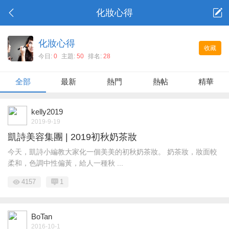
化妝心得
化妝心得
收藏
今日:
0
主題:
50
排名:
28
全部
最新
熱門
熱帖
精華
kelly2019
2019-9-19
凱詩美容集團 | 2019初秋奶茶妝
今天，凱詩小編教大家化一個美美的初秋奶茶妝。 奶茶妝，妝面較
柔和，色調中性偏黃，給人一種秋 ...
4157
1
BoTan
2016-10-1