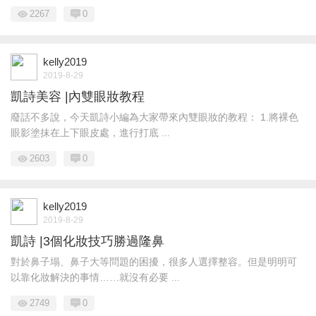
2267
0
kelly2019
2019-8-29
凱詩美容 |內雙眼妝教程
廢話不多說，今天凱詩小編為大家帶來內雙眼妝的教程： 1.將裸色
眼影塗抹在上下眼皮處，進行打底 ...
2603
0
kelly2019
2019-8-29
凱詩 |3個化妝技巧勝過隆鼻
對於鼻子塌、鼻子大等問題的困擾，很多人選擇整容。但是明明可
以靠化妝解決的事情……就沒有必要 ...
2749
0