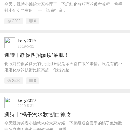
今天，凱詩小編給大家整理了一下詳細化妝順序的參考教程，希望
對小仙女們有用： 一．護膚打底， ...
2202
0
kelly2019
2019-5-31
凱詩丨教你四招get奶油肌！
化妝對於很多愛美的小姐姐來說是每天都在做的事情。只是有的小
姐姐化妝的技術比較高超，化出的妝 ...
2530
0
kelly2019
2019-5-31
凱詩丨“橘子汽水妝”顯白神妝
今天凱詩美容小編就來給大家介紹一下超級適合夏季的橘子氣泡妝
該怎麼畫！先來一個教程先： 夏季 ...