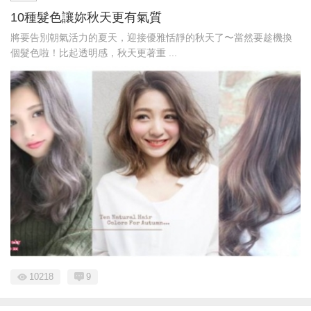
10種髮色讓妳秋天更有氣質
將要告別朝氣活力的夏天，迎接優雅恬靜的秋天了〜當然要趁機換
個髮色啦！比起透明感，秋天更著重 ...
10218
9