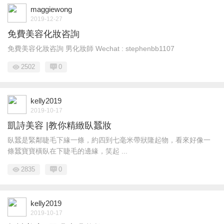
maggiewong
2019-12-27
免費美容化妝咨詢
免費美容化妝咨詢 男化妝師 Wechat : stephenbb1107
2502
0
kelly2019
2019-10-17
凱詩美容 |教你精緻臥蠶妝
臥蠶是緊鄰睫毛下緣一條，約四到七毫米帶狀隆起物，看來好像一
條蠶寶寶橫臥在下睫毛的邊緣，笑起 ...
2835
0
kelly2019
2019-10-17