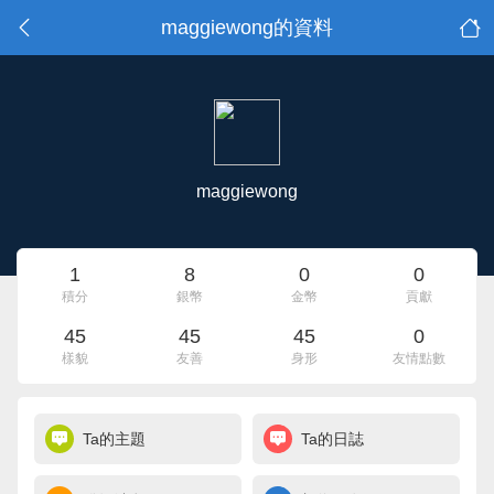
maggiewong的資料
maggiewong
1
8
0
0
積分
銀幣
金幣
貢獻
45
45
45
0
樣貌
友善
身形
友情點數
Ta的主題
Ta的日誌