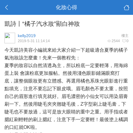
化妝心得
凱詩丨“橘子汽水妝”顯白神妝
kelly2019
樓主
2019-5-31 11:14:14
2544
0
今天凱詩美容小編就來給大家介紹一下超級適合夏季的橘子
氣泡妝該怎麼畫！先來一個教程先：
夏季的妝容以自然清透為主，所以粉底一定要輕薄，用海綿
蛋上裝 會讓粉底更加服帖。然後用淺色眼影鋪滿眼窩打
底，讓整個眼妝更有立體感。再選用橘色系珠光眼影進行重
點填充，注意不要忘記下眼皮哦。眉毛顏色不要太重，按照
自己的眉形進行填充就好。眉毛濃密的小仙女可以用染眉膏
刷一下。然後用睫毛夾夾翹睫毛後，Z字型刷上睫毛膏，下
睫毛也不要放過，這可是放大眼睛的重中之重。用手指或者
腮紅刷輕輕的刷上腮紅，注意下手一定要輕！最後塗上橘調
的口紅就OK啦。