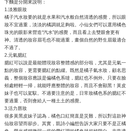
下麵是分開來說明：
1.淡雅眼妝
橘子汽水妝要的就是水果和汽水般自然清透的感覺，所以眼
妝不宜過重，淡淡的橘調就足夠啦。小仙女們可以選用橘色
珠光的眼影來營造“汽水”的感覺，而且看上去雙眼會更有
神。清透的妝容眉毛也不能過重，畫個自然的野生眉最適合
不過了。
2.元氣腮紅
腮紅可以說是最能體現妝容整體感的部分啦，尤其是元氣一
點的妝容，更需要腮紅的點綴。既然是橘子氣水妝，顧名思
義，整個妝容應該是偏橘色系噠，腮紅也不例外。只要在臉
頰處輕輕一掃，就能呼應整體的妝容，而且不會顯黑！黃皮
妹子也可以駕馭。不過要注意的是，日常妝橘色系的腮紅不
要過重，否則會給人一種土土的感覺。
3.活力唇妝
很多黃黑皮妹子認為，橘色口紅簡直是災難，所以對這款神
仙妝容望而卻步。其實，凱詩小編想告訴大家只要不是正橘