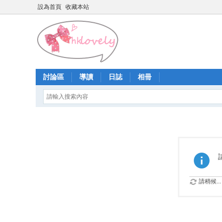
設為首頁
收藏本站
討論區
導讀
日誌
相冊
請稍候...