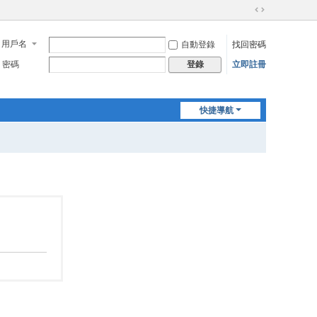
切
換
用戶名
自動登錄
找回密碼
到
寬
密碼
立即註冊
登錄
版
快捷導航