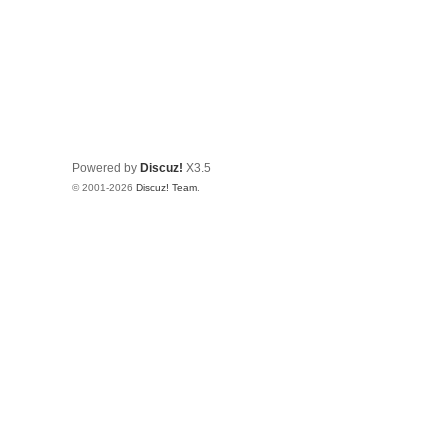
Powered by
Discuz!
X3.5
© 2001-2026
Discuz! Team
.