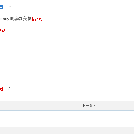
...
2
ency 呢套新美劇
...
2
下一頁 »