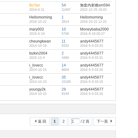
BoTan
54
無套內射賴xm594
2014-6-11
11497
2022-12-25 19:03
Hellomorning
1
Hellomorning
2016-10-22
3914
2016-10-22 12:22
mary002
10
Moneybaba2000
2015-6-24
5706
2016-8-19 00:27
cheungkwan
11
andy4445677
2014-10-19
9332
2016-5-9 03:33
tszkin2004
2
andy4445677
2015-12-4
4460
2016-5-9 03:31
i_lovecc
14
andy4445677
2014-10-15
8604
2016-5-9 03:26
i_lovecc
35
andy4445677
2014-10-23
15185
2016-5-9 03:18
youngy2k
29
andy4445677
2014-10-15
8194
2016-5-9 03:16
返 回
1
2
/ 2 頁
下一頁