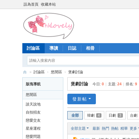
設為首頁
收藏本站
討論區
導讀
日誌
相冊
»
討論區
›
悠閒區
›
煲劇討論
香
煲劇討論
版塊導航
今日:
0
|
主題:
24
|
排名:
9
港
悠閒區
少
發新帖
談天說地
女
自拍招友
全部
韓劇
4
日劇
3
台劇
論
戀愛交友
壇
星座運程
全部主題
最新
熱門
熱帖
精華
更多
戀愛問題