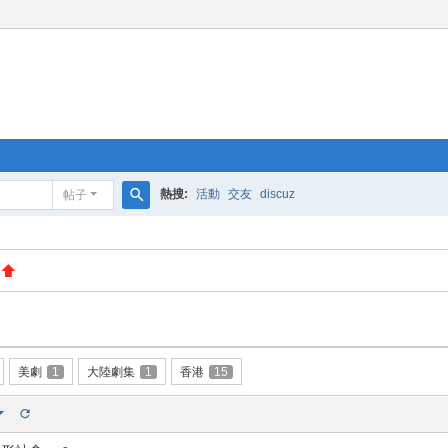
熱搜:
活動
交友
discuz
帖子
搜
索
美劇
1
大陸劇集
1
香港
15