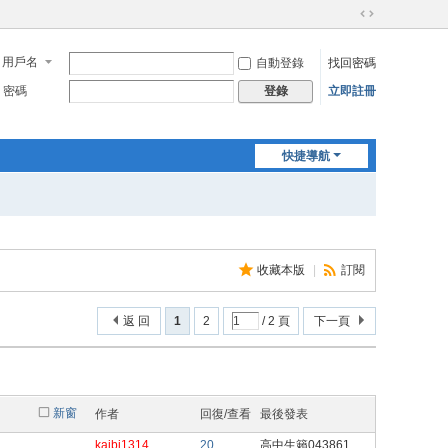
切
換
用戶名
自動登錄
找回密碼
到
寬
密碼
立即註冊
登錄
版
快捷導航
收藏本版
|
訂閱
返 回
1
2
/ 2 頁
下一頁
新窗
作者
回復/查看
最後發表
kaibi1314
20
高中生籟043861