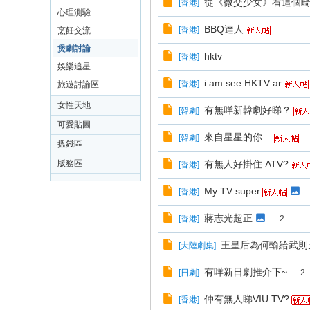
從《微交少女》看這個
[
香港
]
心理測驗
BBQ達人
[
香港
]
烹飪交流
煲劇討論
hktv
[
香港
]
娛樂追星
i am see HKTV ar
[
香港
]
旅遊討論區
女性天地
有無咩新韓劇好睇？
[
韓劇
]
可愛貼圖
來自星星的你
[
韓劇
]
搵錢區
版務區
有無人好掛住 ATV?
[
香港
]
My TV super
[
香港
]
蔣志光超正
[
香港
]
...
2
王皇后為何輸給武則
[
大陸劇集
]
有咩新日劇推介下~
[
日劇
]
...
2
仲有無人睇VIU TV?
[
香港
]