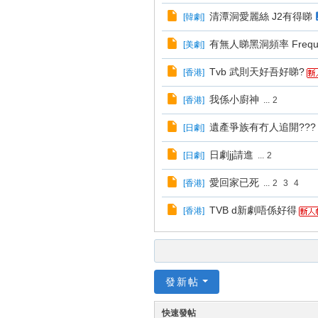
清潭洞愛麗絲 J2有得睇
[
韓劇
]
有無人睇黑洞頻率 Frequ
[
美劇
]
Tvb 武則天好吾好睇?
[
香港
]
我係小廚神
[
香港
]
...
2
遺產爭族有冇人追開???
[
日劇
]
日劇jj請進
[
日劇
]
...
2
愛回家已死
[
香港
]
...
2
3
4
TVB d新劇唔係好得
[
香港
]
發新帖
快速發帖