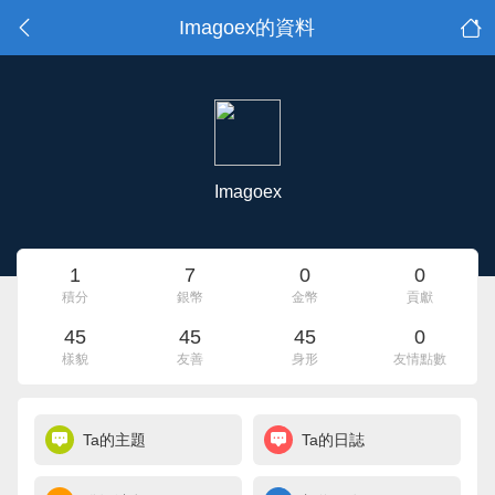
Imagoex的資料
Imagoex
1
7
0
0
積分
銀幣
金幣
貢獻
45
45
45
0
樣貌
友善
身形
友情點數
Ta的主題
Ta的日誌