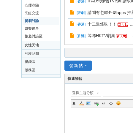
IPAD想睇舊TVB劇 請求
[
香港
]
心理測驗
請問有乜睇外劇apps 推
[
韓劇
]
烹飪交流
煲劇討論
十二道鋒味！！
[
香港
]
...
娛樂追星
等睇HKTV劇集
[
香港
]
...
旅遊討論區
女性天地
可愛貼圖
搵錢區
發新帖
版務區
快速發帖
選擇主題分類