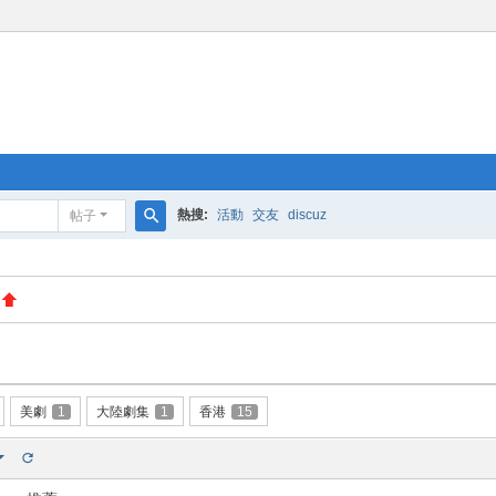
熱搜:
活動
交友
discuz
帖子
搜
索
美劇
1
大陸劇集
1
香港
15