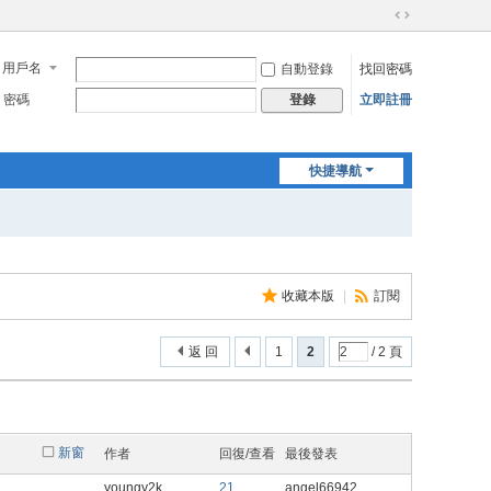
切
換
用戶名
自動登錄
找回密碼
到
寬
密碼
立即註冊
登錄
版
快捷導航
收藏本版
|
訂閱
返 回
1
2
/ 2 頁
新窗
作者
回復/查看
最後發表
youngy2k
21
angel66942