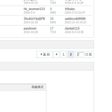
2014-10-15
7202
2016-4-4 11:28
hk_sexman123
3
Hibaby
2016-3-4
3950
2016-3-13 01:47
ShuKeiYip@FB
33
aabbccdd9988
2014-10-19
8393
2015-11-14 14:23
paullover
17
dantall123
2014-10-28
7713
2015-8-4 13:36
返 回
1
2
/ 2 頁
高級模式