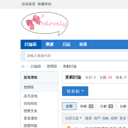
設為首頁
收藏本站
討論區
導讀
日誌
相冊
»
討論區
›
悠閒區
›
煲劇討論
香
煲劇討論
版塊導航
今日:
0
|
主題:
24
|
排名:
9
港
悠閒區
少
發新帖
談天說地
女
自拍招友
全部
韓劇
4
日劇
3
台劇
論
戀愛交友
壇
星座運程
全部主題
最新
熱門
熱帖
精華
更多
戀愛問題