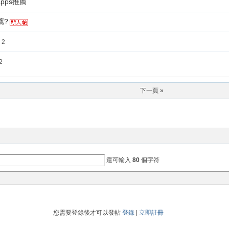
apps推薦
薦?
2
2
下一頁 »
還可輸入
80
個字符
您需要登錄後才可以發帖
登錄
|
立即註冊