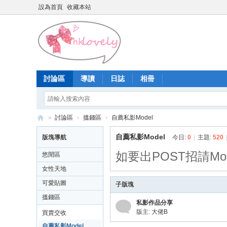
設為首頁
收藏本站
討論區
導讀
日誌
相冊
»
討論區
›
搵錢區
›
自薦私影Model
香
自薦私影Model
版塊導航
今日:
0
|
主題:
520
港
如要出POST招請Mod
悠閒區
少
女性天地
女
可愛貼圖
子版塊
論
搵錢區
私影作品分享
壇
版主:
大佬B
買賣交收
自薦私影Model