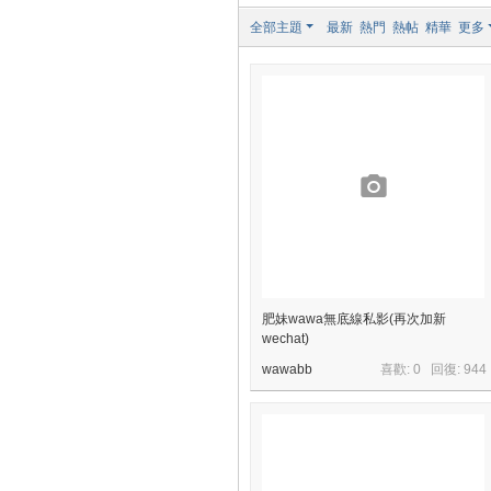
全部主題
最新
熱門
熱帖
精華
更多
肥妹wawa無底線私影(再次加新
wechat)
wawabb
喜歡: 0 回復:
944