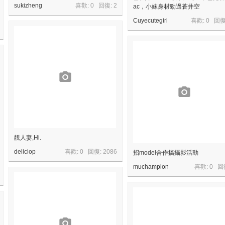
sukizheng
喜歡: 0 回復:
2
ac，小妺身材勁過蒼井空
Cuyecutegirl
喜歡: 0 回復
靚人妻,Hi.
deliciop
喜歡: 0 回復:
2086
招model合作搞攝影活動
muchampion
喜歡: 0 回