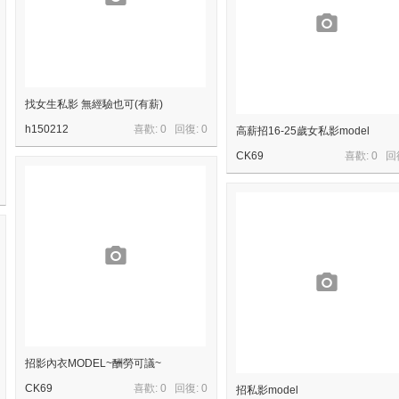
找女生私影 無經驗也可(有薪)
h150212
喜歡: 0 回復:
0
高薪招16-25歲女私影model
CK69
喜歡: 0 回
招影內衣MODEL~酬勞可議~
CK69
喜歡: 0 回復:
0
招私影model