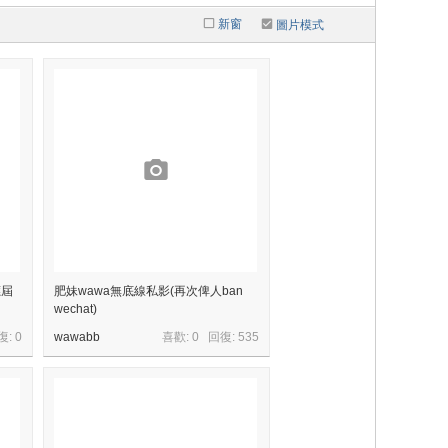
新窗
圖片模式
應屆
肥妹wawa無底線私影(再次俾人ban
wechat)
復:
0
wawabb
喜歡: 0 回復:
535