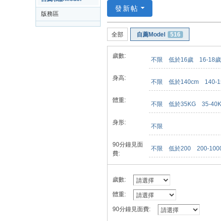
發新帖
版務區
全部
自薦Model
516
歲數:
不限
低於16歲
16-18歲
身高:
不限
低於140cm
140-
體重:
不限
低於35KG
35-40
身形:
不限
90分鐘見面
不限
低於200
200-100
費:
歲數:
體重:
90分鐘見面費: