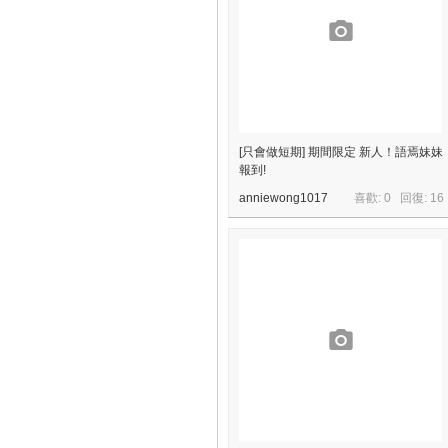
[只會做短期] 期間限定 新人！語焉妹妹
報到!
anniewong1017
喜歡: 0 回復:
16