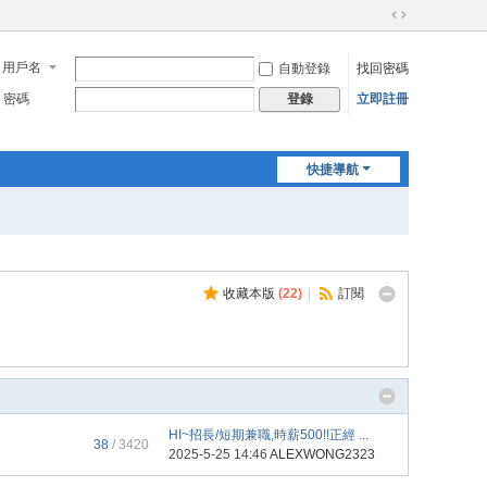
切
換
用戶名
自動登錄
找回密碼
到
寬
密碼
立即註冊
登錄
版
快捷導航
收藏本版
(
22
)
|
訂閱
HI~招長/短期兼職,時薪500!!正經 ...
38
/ 3420
2025-5-25 14:46
ALEXWONG2323