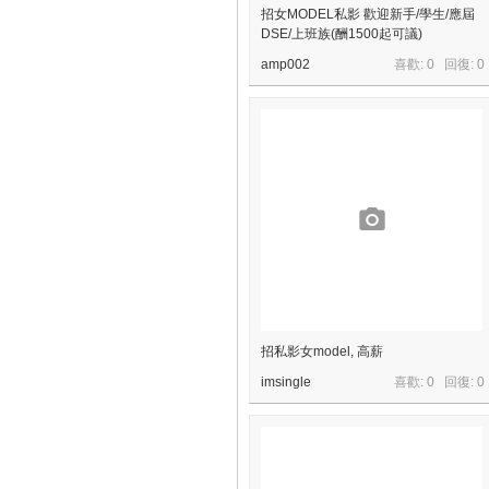
招女MODEL私影 歡迎新手/學生/應屆
DSE/上班族(酬1500起可議)
amp002
喜歡: 0 回復:
0
招私影女model, 高薪
imsingle
喜歡: 0 回復:
0