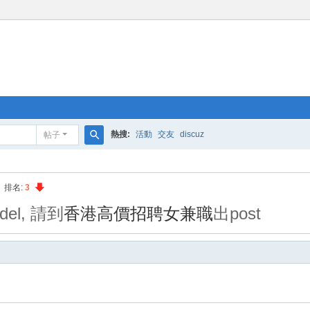
熱搜:
活動
交友
discuz
帖子
搜
索
|
排名:
3
el, 請到
香港高價招聘女兼職
出post