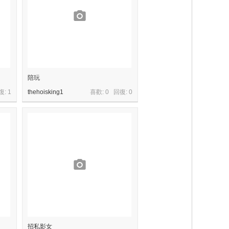
陪玩
復:
1
thehoisking1
喜歡: 0 回復:
0
招私影女