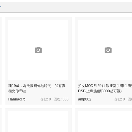
我19歲，為免浪費你地時間，我有真
招女MODEL私影 歡迎新手/學生/
相比你睇啦
DSE/上班族(酬3000起可議)
Hannaccfd
喜歡: 0 回復:
300
amp002
喜歡: 0 回