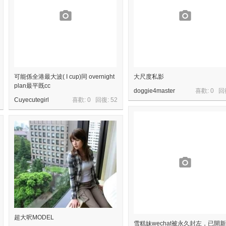
可能係全港最大波( I cup)同 overnight
大尺度私影
plan最平既cc
doggie4master
喜歡: 0 回
Cuyecutegirl
喜歡: 0 回復:
52
超大呎MODEL
雪糕妹wechat被永久封左，已開新