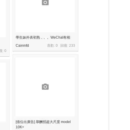
學生妹外表初熟，。。WeChat有相
Cainmfd
喜歡: 0 回復:
233
復:
0
[借位出廣告] 厚酬招超大尺度 model
10K+