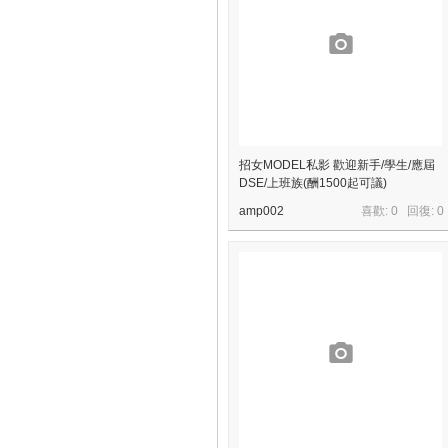
招女MODEL私影 歡迎新手/學生/應屆
DSE/上班族(酬1500起可議)
amp002
喜歡: 0 回復:
0