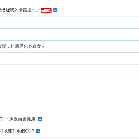
烧我的卡路里: *..*
改變，粗曠男化身真女人
好, 平胸反而更健康!
可以連升兩個CUP