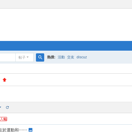
熱搜:
活動
交友
discuz
帖子
搜
索
7
在於運動和⋯⋯