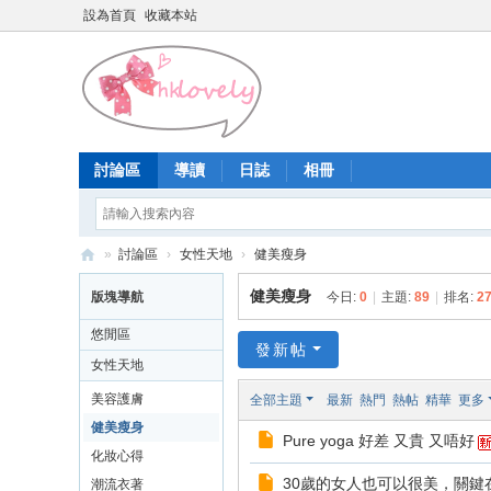
設為首頁
收藏本站
討論區
導讀
日誌
相冊
»
討論區
›
女性天地
›
健美瘦身
香
健美瘦身
版塊導航
今日:
0
|
主題:
89
|
排名:
2
港
悠閒區
少
發新帖
女性天地
女
美容護膚
全部主題
最新
熱門
熱帖
精華
更多
論
健美瘦身
Pure yoga 好差 又貴 又唔好
壇
化妝心得
30歲的女人也可以很美，關鍵
潮流衣著