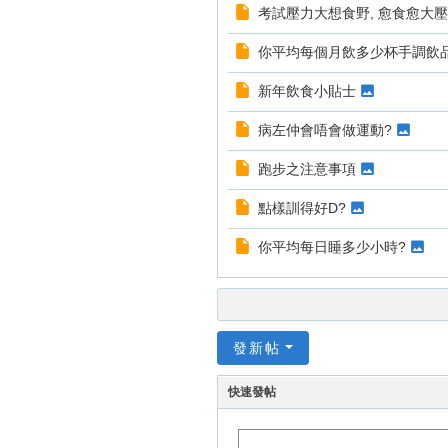
考試壓力大想食野, 愈食愈大壓
你平均每個月飲多少杯手調飲
新年飲食小貼士
病左仲會唔會做運動?
跑步之注意事項
點樣訓得好D?
你平均每日睡多少小時?
發新帖
快速發帖