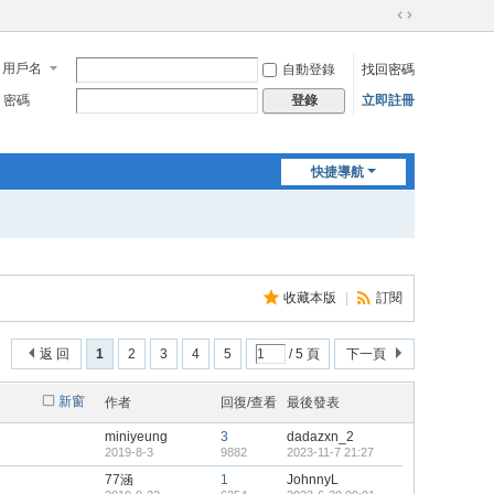
切
換
用戶名
自動登錄
找回密碼
到
寬
密碼
立即註冊
登錄
版
快捷導航
收藏本版
|
訂閱
返 回
1
2
3
4
5
/ 5 頁
下一頁
新窗
作者
回復/查看
最後發表
miniyeung
3
dadazxn_2
2019-8-3
9882
2023-11-7 21:27
77涵
1
JohnnyL