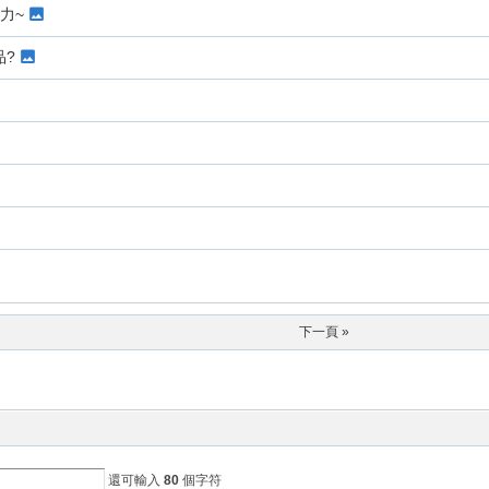
力~
品?
下一頁 »
還可輸入
80
個字符