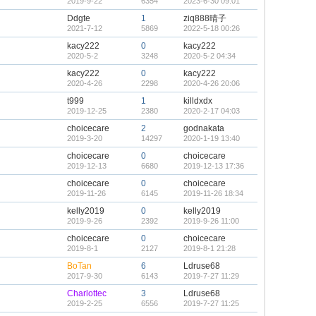
2019-9-22
6354
2023-6-30 09:01
Ddgte
1
ziq888晴子
2021-7-12
5869
2022-5-18 00:26
kacy222
0
kacy222
2020-5-2
3248
2020-5-2 04:34
kacy222
0
kacy222
2020-4-26
2298
2020-4-26 20:06
t999
1
killdxdx
2019-12-25
2380
2020-2-17 04:03
choicecare
2
godnakata
2019-3-20
14297
2020-1-19 13:40
choicecare
0
choicecare
2019-12-13
6680
2019-12-13 17:36
choicecare
0
choicecare
2019-11-26
6145
2019-11-26 18:34
kelly2019
0
kelly2019
2019-9-26
2392
2019-9-26 11:00
choicecare
0
choicecare
2019-8-1
2127
2019-8-1 21:28
BoTan
6
Ldruse68
2017-9-30
6143
2019-7-27 11:29
Charlottec
3
Ldruse68
2019-2-25
6556
2019-7-27 11:25