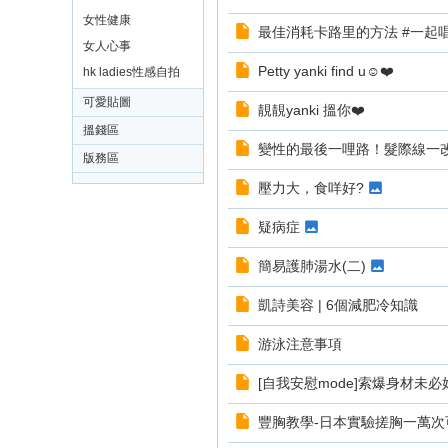
女性健康
最佳消耗卡路里的方法 #一起唱燃
女人心事
Petty yanki find u☺️❤️
hk ladies性感自拍
可愛貼圖
靚靚yanki 搵你❤️
搵錢區
變性的最後一哩路！髮際線一
版務區
壓力大，食咩好?
疑病症
簡易護肺湯水(二)
凱詩美容 | 6個減肥冷知識
游泳注意事項
[自我安慰mode]索爆身材未必
豐胸教學-日本實驗搓胸一萬次