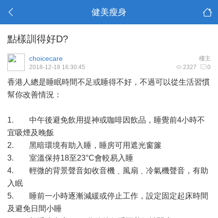
健美瘦身
點樣訓得好D?
choicecare
樓主
2018-12-18 16:30:45
2327
0
香港人總是睡眠時間不足或睡得不好，不過可以從生活習慣
幫你改善情況：
1. 中午後避免飲用提神或咖啡因飲品，睡覺前4小時不
宜吸煙及晚飯
2. 黑暗環境有助入睡，睡房可用遮光窗簾
3. 室溫保持18至23°C會較易入睡
4. 輕微的背景聲音如收音機﹑風扇﹑冷氣機聲音，有助
入眠
5. 睡前一小時逐漸減緩或停止工作，設定固定起床時間
及避免日間小睡