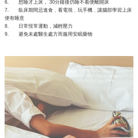
6. 想睡才上床， 30分鐘後仍睡不着便離開床
7. 臥床期間忌進食﹑看電視﹑玩手機﹑讓腦部學習上床
便有睡意
8. 日常恆常運動，減輕壓力
9. 避免未處醫生處方而服用安眠藥物