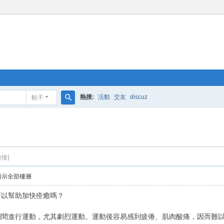
熱搜:
活動
交友
discuz
帖子
搜
索
接]
顯示全部樓層
可以幫助加快痊癒嗎？
期間進行運動，尤其劇烈運動。運動後容易感到疲倦、肌肉酸痛，因而難