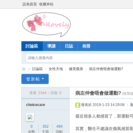
設為首頁
收藏本站
討論區
導讀
日誌
相冊
»
討論區
›
女性天地
›
健美瘦身
›
病左仲會唔會做運動?
香
發新帖
港
病左仲會唔會做運動?
查看:
2344
|
回復:
0
[複製鏈
少
女
choicecare
發表於 2019-1-23 14:29:06
|
論
最近很多人都感冒了，那運動
壇
0
352
494
其實，醫生不建議在傷風感冒
金幣
主題
回帖