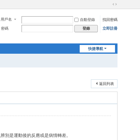
切
換
用戶名
自動登錄
找回密碼
到
寬
密碼
立即註冊
登錄
版
快捷導航
返回列表
以辨別是運動後的反應或是病情轉差。