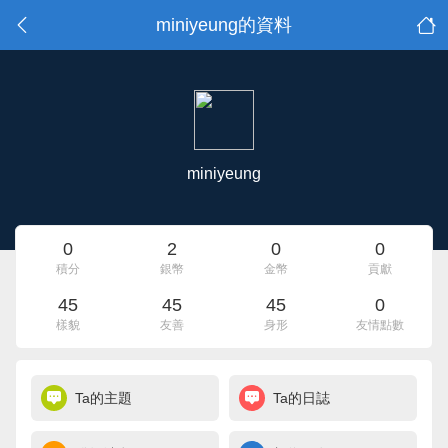
miniyeung的資料
miniyeung
0
2
0
0
積分
銀幣
金幣
貢獻
45
45
45
0
樣貌
友善
身形
友情點數
Ta的主題
Ta的日誌