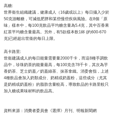
高糖:
世界衞生組織建議，健康成人（16歲或以上）每日攝入少於
50克游離糖，可減低肥胖和某些慢些疾病風險。在8個「原
味」樣本中，每100克飲品平均糖含量為5.4克，其中百香果
紅茶平均糖含量最高。另外，有5款樣本飲1杯 (約600-670
克)已經超出世衞的每日上限。
高卡路里:
世衞建議成人的每日能量需要量2000千卡，而這8種手調飲
品中，珍珠奶茶的能量最高，每100克含78千卡，其次為芋
香奶茶、芝士奶蓋／奶蓋綠茶、抹茶拿鐵。消委會指，上述
4種飲品會加入奶類成分、奶精或奶蓋粉，這些成分（尤其
是奶精或奶蓋粉）的脂肪含量較高，導致飲品的卡路里較只
加入糖或果味材料的飲品高。
資料來源：消費者委員會《選擇》月刊、明報新聞網