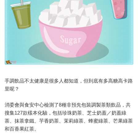
手調飲品不太健康是很多人都知道，但到底有多高糖高卡路
里呢？
消委會與食安中心檢測了8種非預先包裝調製茶類飲品，共
搜集127款樣本化驗，包括珍珠奶茶、芝士奶蓋／奶蓋綠
茶、抹茶拿鐵、芋香奶茶、茉莉綠茶、蜂蜜綠茶、芒果綠茶
和百香果紅茶。