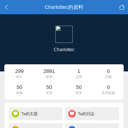
Charlottec的資料
Charlottec
299
2891
1
0
積分
銀幣
金幣
貢獻
50
50
50
0
樣貌
友善
身形
友情點數
Ta的主題
Ta的日誌