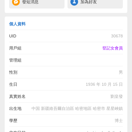
發短消息
加為好友
個人資料
UID
30678
用戶組
登記女會員
管理組
性別
男
生日
1936 年 10 月 15 日
真實姓名
劉皇發
出生地
中国 新疆維吾爾自治區 哈密地區 哈密市 星星峽鎮
學歷
博士