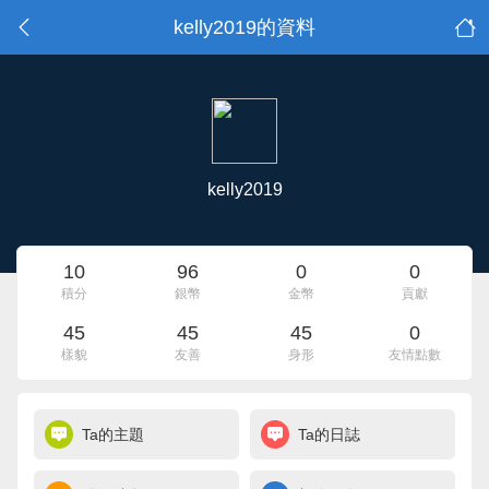
kelly2019的資料
kelly2019
10
96
0
0
積分
銀幣
金幣
貢獻
45
45
45
0
樣貌
友善
身形
友情點數
Ta的主題
Ta的日誌