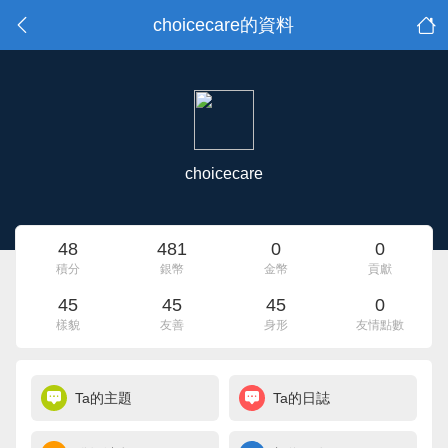
choicecare的資料
choicecare
48
481
0
0
積分
銀幣
金幣
貢獻
45
45
45
0
樣貌
友善
身形
友情點數
Ta的主題
Ta的日誌