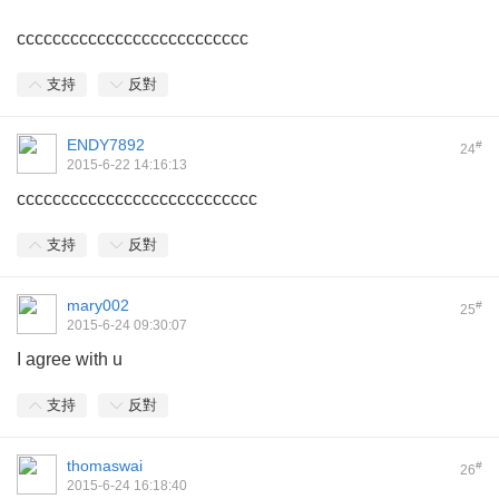
cccccccccccccccccccccccccc
支持
反對
ENDY7892
#
24
2015-6-22 14:16:13
ccccccccccccccccccccccccccc
支持
反對
mary002
#
25
2015-6-24 09:30:07
I agree with u
支持
反對
thomaswai
#
26
2015-6-24 16:18:40