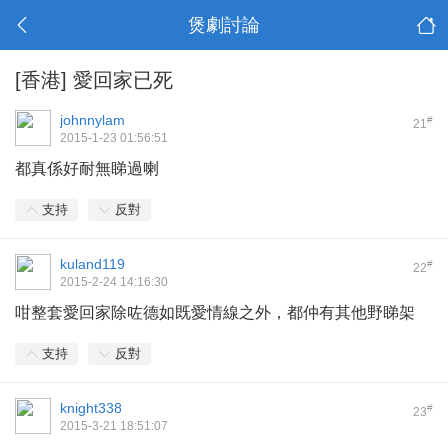
煲劇討論
[香港]
愛回家已死
johnnylam
#
21
2015-1-23 01:56:51
都真係好耐無睇過喇
支持
反對
kuland119
#
22
2015-2-24 14:16:30
咁整套愛回家除咗德如既愛情線之外，都仲有其他野睇架
支持
反對
knight338
#
23
2015-3-21 18:51:07