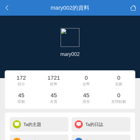
mary002的資料
mary002
172
1721
0
0
積分
銀幣
金幣
貢獻
45
45
45
0
樣貌
友善
身形
友情點數
Ta的主題
Ta的日誌