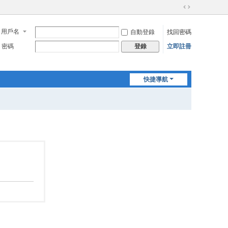
切
換
用戶名
自動登錄
找回密碼
到
寬
密碼
立即註冊
登錄
版
快捷導航