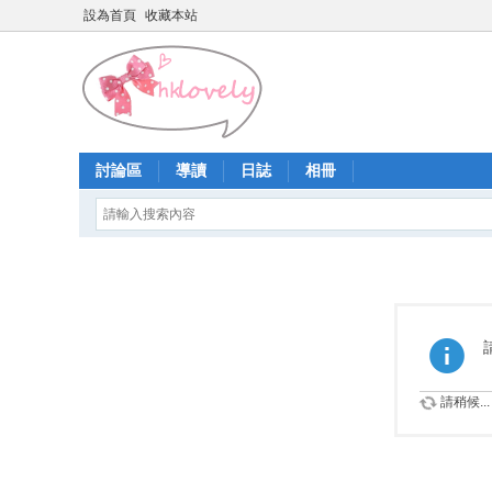
設為首頁
收藏本站
討論區
導讀
日誌
相冊
請稍候...