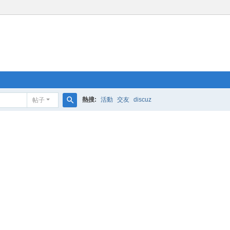
熱搜:
活動
交友
discuz
帖子
搜
索