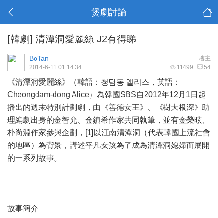
煲劇討論
[韓劇]
清潭洞愛麗絲 J2有得睇
BoTan
樓主
2014-6-11 01:14:34
11499
54
《清潭洞愛麗絲》（韓語：청담동 앨리스，英語：
Cheongdam-dong Alice）為韓國SBS自2012年12月1日起
播出的週末特別計劃劇，由《善德女王》、《樹大根深》助
理編劇出身的金智允、金鎮希作家共同執筆，並有金榮昡、
朴尚淵作家參與企劃，[1]以江南清潭洞（代表韓國上流社會
的地區）為背景，講述平凡女孩為了成為清潭洞媳婦而展開
的一系列故事。
故事簡介