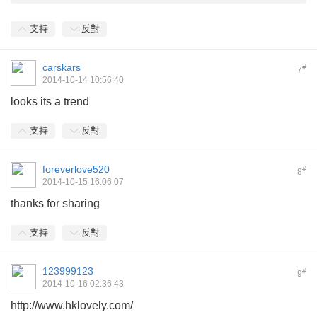
支持
反對
carskars
#
7
2014-10-14 10:56:40
looks its a trend
支持
反對
foreverlove520
#
8
2014-10-15 16:06:07
thanks for sharing
支持
反對
123999123
#
9
2014-10-16 02:36:43
http://www.hklovely.com/