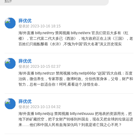
點評
薛优优
發表於 2023-10-16 18:15
海!外直播 bitly.net/rrry 禁闻视频 bitly.net/xrrx 官员们背后大多有《红
楼》，官二代富二代大多已《西游》，地方政府正在上演《三国》，老
百姓们只能酝酿着《水浒》,不愧为中国“四大名著”演义历史现实
薛优优
發表於 2023-10-15 02:37
海!外直播 bitly.net/rzzr 禁闻视频 bitly.net/p666p “赵国”四大自残：百度
治病，微信养生，专家荐股，微博时政。分别伤害身体，父母，财产和
智力，总有一款适合你！呵呵,看看这个,珍惜生命..
薛优优
發表於 2023-10-13 04:32
海!外直播 bitly.net/jcjj 禁闻视频 bitly.net/xuuuu 把地表的资源用光，把
地下的矿藏挖空，把子女财产转移到外国去，现在又把全球的垃圾运进
来……他们和中国人民有血海深仇吗？到底是谁亡我之心不死？