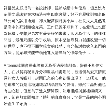
韓世晶志願成為一名設計師，雖然成績非常優秀，但是沒有
留學文憑讓她在求職過程中四處碰壁，好不容易收到知名服
裝公司的試用通知，卻只能當個跑腿小妹，社長夫人竟然還
是高中的死對頭徐允茱。工作已經不順利了，在愛情上也面
臨危機，夢想與男友有著美好的未來，卻因為生活上的種種
問題，最後只能以分手收場。原本堅信靠努力就能改變一切
的世晶，也不得不面對現實的殘酷，向允茱討教嫁入豪門的
方法，開始尋找能帶領她進入清潭洞的懷錶兔子……
Artemis韓國會長車勝祖因為受過愛情創傷，變得不相信女
人，在以貧窮秘書身分和世晶相處期間，被這個為愛真情流
露的女人所吸引，封閉已久的心房彷彿出現了一道曙光，他
想追求的就是這種如純潔結晶體般的愛情。雖然世晶對他也
有些心動，但是為了進入清潭洞，決定拒絕與勝祖繼續來
往，卻在無意間知道了勝祖的真實身分，於是世晶的內心開
始產生了矛盾……