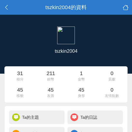
tszkin2004的資料
tszkin2004
31
211
1
0
積分
銀幣
金幣
貢獻
45
45
45
0
樣貌
友善
身形
友情點數
Ta的主題
Ta的日誌