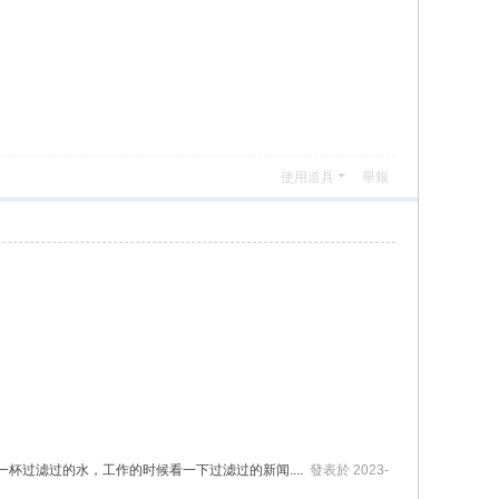
使用道具
舉報
，上午喝一杯过滤过的水，工作的时候看一下过滤过的新闻....
發表於 2023-