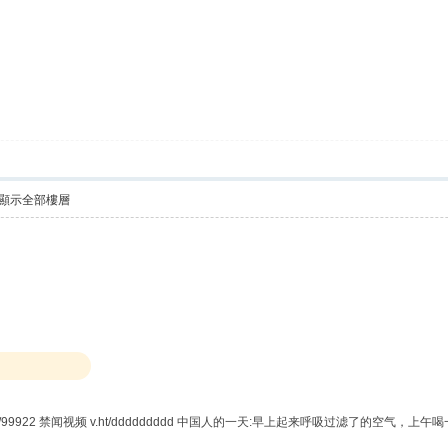
顯示全部樓層
.ht/99922 禁闻视频 v.ht/ddddddddd 中国人的一天:早上起来呼吸过滤了的空气