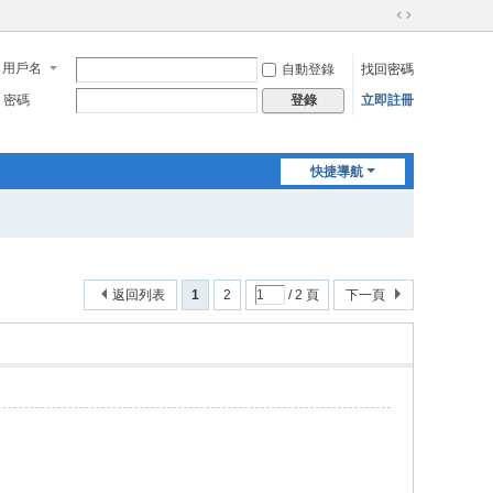
切
換
用戶名
自動登錄
找回密碼
到
寬
密碼
立即註冊
登錄
版
快捷導航
返回列表
1
2
/ 2 頁
下一頁