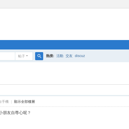
熱搜:
活動
交友
discuz
帖子
搜
索
自手機
|
顯示全部樓層
小朋友自尊心呢？