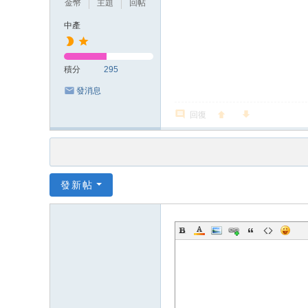
金幣
主題
回帖
中產
積分
295
發消息
回復
發新帖