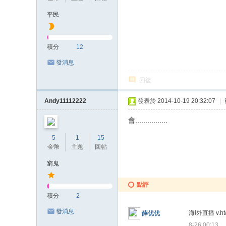
平民
積分
12
發消息
回復
Andy11112222
發表於 2014-10-19 20:32:07
|
會................
5
1
15
金幣
主題
回帖
窮鬼
點評
積分
2
發消息
海!外直播 v
薛优优
8-26 00:13