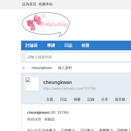
設為首頁
收藏本站
討論區
導讀
日誌
相冊
›
cheungkwan
›
個人資料
香
cheungkwan
港
https://www.hklovely.com/?33796
少
主題
日誌
相冊
記錄
分享
留言板
女
論
cheungkwan
(UID: 33796)
壇
郵箱狀態
未驗證
統計信息
好友數 0
|
記錄數 0
|
日誌數 0
|
相冊數 0
|
回帖數 1