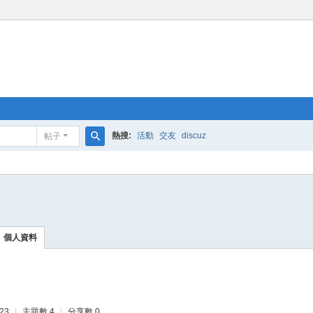
熱搜:
活動
交友
discuz
帖子
搜
索
個人資料
23
|
主題數 4
|
分享數 0