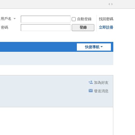
切
換
用戶名
自動登錄
找回密碼
到
寬
密碼
立即註冊
登錄
版
快捷導航
加為好友
發送消息