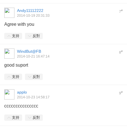
Andy11112222
#
7
2014-10-19 20:31:33
Agree with you
支持
反對
WindBut@FB
#
8
2014-10-21 16:47:14
good suport
支持
反對
applo
#
9
2014-10-23 14:58:17
ccccccccccccccc
支持
反對