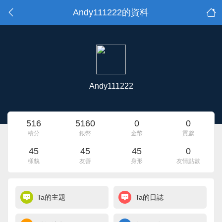
Andy111222的資料
Andy111222
516
5160
0
0
積分
銀幣
金幣
貢獻
45
45
45
0
樣貌
友善
身形
友情點數
Ta的主題
Ta的日誌