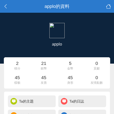
applo的資料
applo
2
21
5
0
積分
銀幣
金幣
貢獻
45
45
45
0
樣貌
友善
身形
友情點數
Ta的主題
Ta的日誌