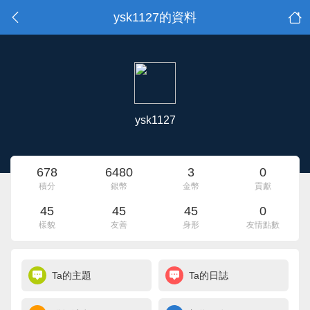
ysk1127的資料
ysk1127
678
6480
3
0
積分
銀幣
金幣
貢獻
45
45
45
0
樣貌
友善
身形
友情點數
Ta的主題
Ta的日誌