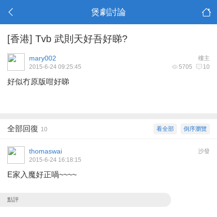
煲劇討論
[香港]
Tvb 武則天好吾好睇?
mary002
樓主
2015-6-24 09:25:45
5705
10
好似冇原版咁好睇
全部回復
看全部
倒序瀏覽
10
thomaswai
沙發
2015-6-24 16:18:15
E家入魔好正喎~~~~
點評