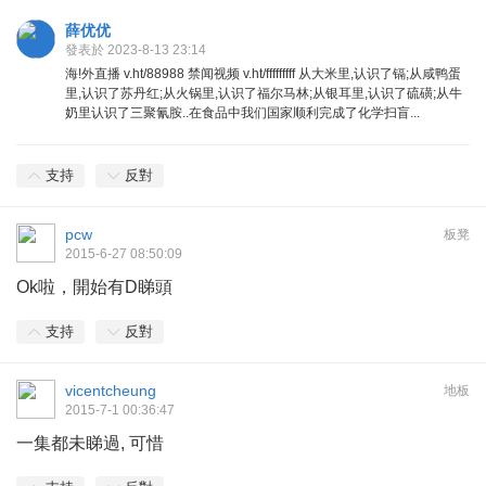
薛优优
發表於 2023-8-13 23:14
海!外直播 v.ht/88988 禁闻视频 v.ht/fffffffff 从大米里,认识了镉;从咸鸭蛋
里,认识了苏丹红;从火锅里,认识了福尔马林;从银耳里,认识了硫磺;从牛
奶里认识了三聚氰胺..在食品中我们国家顺利完成了化学扫盲...
支持
反對
pcw
板凳
2015-6-27 08:50:09
Ok啦，開始有D睇頭
支持
反對
vicentcheung
地板
2015-7-1 00:36:47
一集都未睇過, 可惜