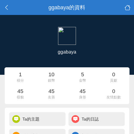
ggabaya的資料
ggabaya
1
10
5
0
積分
銀幣
金幣
貢獻
45
45
45
0
樣貌
友善
身形
友情點數
Ta的主題
Ta的日誌