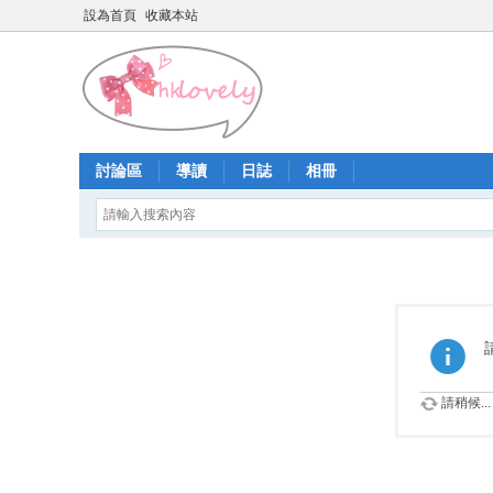
設為首頁
收藏本站
討論區
導讀
日誌
相冊
請稍候...