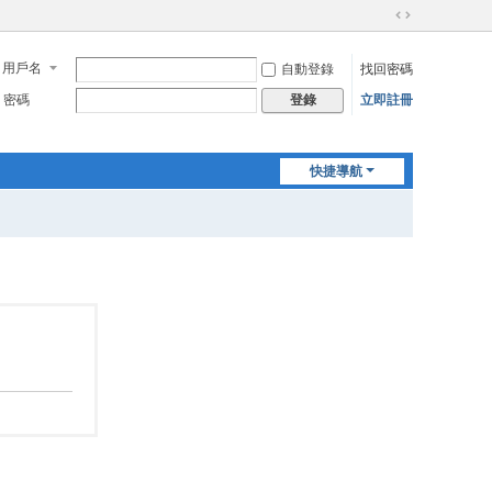
切
換
用戶名
自動登錄
找回密碼
到
寬
密碼
立即註冊
登錄
版
快捷導航