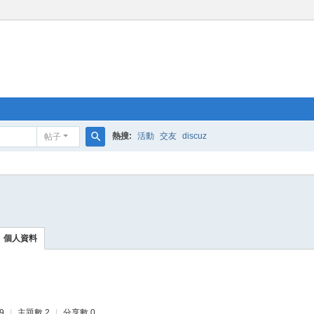
熱搜:
活動
交友
discuz
帖子
搜
索
個人資料
9
|
主題數 2
|
分享數 0