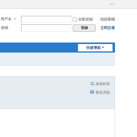
切
換
用戶名
自動登錄
找回密碼
到
寬
密碼
立即註冊
登錄
版
快捷導航
加為好友
發送消息