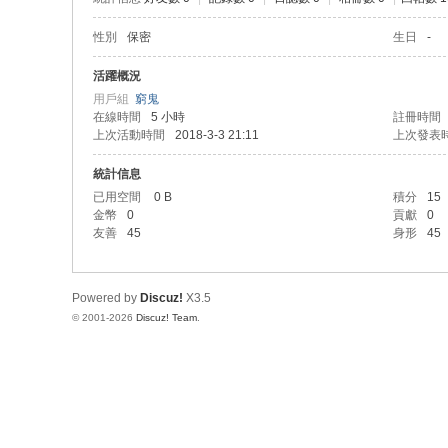
性別
保密
生日
-
活躍概況
用戶組
窮鬼
在線時間
5 小時
註冊時間
上次活動時間
2018-3-3 21:11
上次發表
統計信息
已用空間
0 B
積分
15
金幣
0
貢獻
0
友善
45
身形
45
Powered by
Discuz!
X3.5
© 2001-2026
Discuz! Team
.