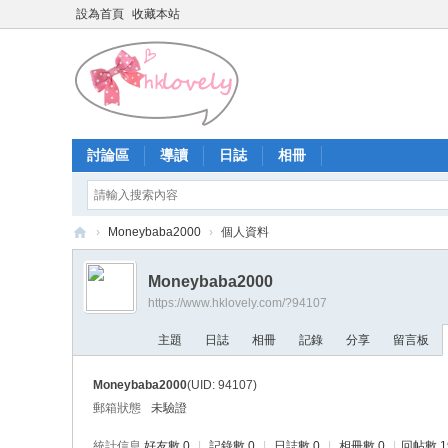
設為首頁
收藏本站
討論區
導讀
日誌
相冊
›
Moneybaba2000
›
個人資料
香
Moneybaba2000
港
https://www.hklovely.com/?94107
少
主題
日誌
相冊
記錄
分享
留言板
女
論
Moneybaba2000
(UID: 94107)
壇
郵箱狀態
未驗證
統計信息
好友數 0
|
記錄數 0
|
日誌數 0
|
相冊數 0
|
回帖數 1