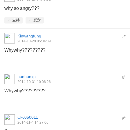
why so angry???
支持
反對
Kinwangfung
#
7
2014-10-29 05:34:39
Whywhy?????????
bunbunxp
#
8
2014-10-31 10:06:26
Whywhy?????????
Ckc050011
#
9
2014-11-4 14:27:06