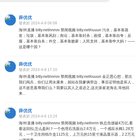
薛优优
發表於 2024-4-9 06:08
海!外直播 bitly.net/nnnvv 禁闻视频 bitly.net/nuuun 污水，基本靠蒸
发；垃圾，基本靠风刮；舆论，基本靠封杀；政绩，基本靠自夸；反
腐，基本靠自杀；外交，基本靠败家；人民支持，基本靠申大妈！——
这是哪个国？
薛优优
發表於 2024-4-8 17:10
海!外直播 bitly.net/nnnvv 禁闻视频 bitly.net/nuuun 金正恩心想，那次
我们阅兵，你们让周永康来，就站在我爹俩旁边，事后证明他是坏人，
这不故意羞辱我们么？我要以其人之道还之,这次派崔龙海去,等他回
来…
薛优优
發表於 2024-4-6 13:24
海!外直播 bitly.net/nnnnv 禁闻视频 bitly.net/nrrrn 铁总负债破4万亿,看
看这回扣,怎么盈利？一个色理石洗面台2.6万元，一个感应水阀1.28万
元，一个卫生间纸巾盒1125元，上万元的15英寸液晶显示器，2.2万元
一张的单