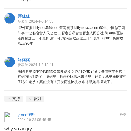
薛优优
發表於 2024-4-5 14:53
海!外直播 bitly.net/55dddd 禁闻视频 bitly.net/ccccnn 60年,中国做了两
件事:一公私合营人民公社.二否定公私合营否定人民公社.前30年,冤假
错案超过三千年总和.后30年,贪污腐败超过三千年总和.前30年折腾政
治.后30年
薛优优
發表於 2024-4-3 12:41
海!外直播 bitly.net/nnnxx 禁闻视频 bitly.net/xtttt 记者：暴雨村里有房子
有倒的吗？老乡：没倒塌，拆迁办比洪水来得早。记者：地里庄稼被冲
了吧？ 老乡：真的没有！开发商也比洪水来得早,地早征走了。
支持
反對
ymca999
板凳
2014-10-28 08:48:45
why so angry