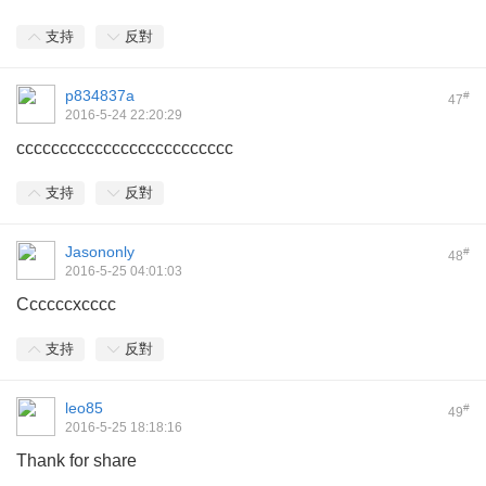
支持
反對
p834837a
#
47
2016-5-24 22:20:29
ccccccccccccccccccccccccc
支持
反對
Jasononly
#
48
2016-5-25 04:01:03
Ccccccxcccc
支持
反對
leo85
#
49
2016-5-25 18:18:16
Thank for share