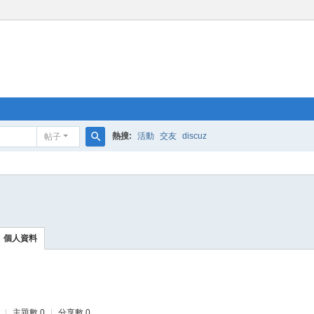
熱搜:
活動
交友
discuz
帖子
搜
索
個人資料
|
主題數 0
|
分享數 0