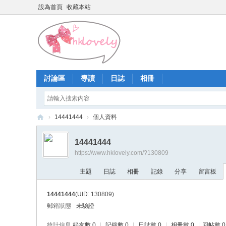
設為首頁
收藏本站
討論區
導讀
日誌
相冊
›
14441444
›
個人資料
香
14441444
港
https://www.hklovely.com/?130809
少
主題
日誌
相冊
記錄
分享
留言板
女
論
14441444
(UID: 130809)
壇
郵箱狀態
未驗證
統計信息
好友數 0
|
記錄數 0
|
日誌數 0
|
相冊數 0
|
回帖數 0