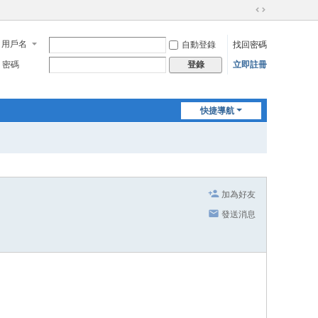
切
換
用戶名
自動登錄
找回密碼
到
寬
密碼
立即註冊
登錄
版
快捷導航
加為好友
發送消息