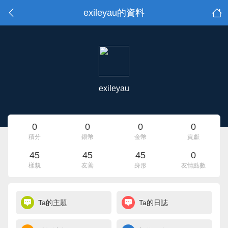
exileyau的資料
exileyau
0
0
0
0
積分
銀幣
金幣
貢獻
45
45
45
0
樣貌
友善
身形
友情點數
Ta的主題
Ta的日誌