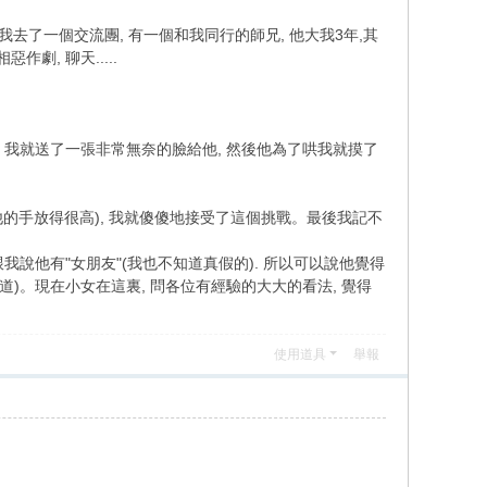
我去了一個交流團, 有一個和我同行的師兄, 他大我3年,其
劇, 聊天.....
氣了。我就送了一張非常無奈的臉給他, 然後他為了哄我就摸了
他的手放得很高), 我就傻傻地接受了這個挑戰。最後我記不
說他有"女朋友"(我也不知道真假的). 所以可以說他覺得
道)。現在小女在這裏, 問各位有經驗的大大的看法, 覺得
使用道具
舉報