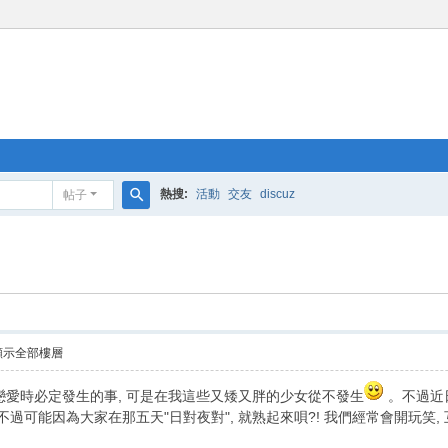
熱搜:
活動
交友
discuz
帖子
搜
索
顯示全部樓層
件戀愛時必定發生的事, 可是在我這些又矮又胖的少女從不發生
。不過近日
可能因為大家在那五天"日對夜對", 就熟起來唄?! 我們經常會開玩笑, 互相惡