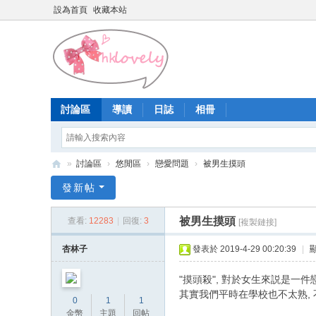
設為首頁
收藏本站
討論區
導讀
日誌
相冊
»
討論區
›
悠閒區
›
戀愛問題
›
被男生摸頭
香
發新帖
港
被男生摸頭
查看:
12283
|
回復:
3
[複製鏈接]
少
女
杏林子
發表於 2019-4-29 00:20:39
|
論
"摸頭殺", 對於女生來説是一
壇
其實我們平時在學校也不太熟, 不過
0
1
1
金幣
主題
回帖