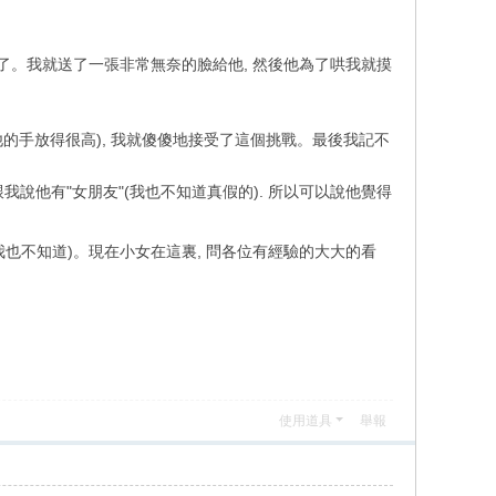
生氣了。我就送了一張非常無奈的臉給他, 然後他為了哄我就摸
他的手放得很高), 我就傻傻地接受了這個挑戰。最後我記不
說他有"女朋友"(我也不知道真假的). 所以可以說他覺得
我也不知道)。現在小女在這裏, 問各位有經驗的大大的看
使用道具
舉報