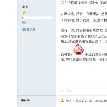
就在行程最後兩天, 我被他摸頭了..
窮鬼
在機場裏, 我們一直開玩笑, 
了我的頭, 對了我笑一笑,說"
積分
1
發消息
還有一次, 我無聊沒有東西做,
清為什麼他有摸了我的頭,說"我
嗯,回到家裏我用電腦百度了一下
我可愛?
不過我也是不斷
法, 覺得男生摸你的頭是一回什
回復
杏林子
樓主
|
發表於 2019-4-29 02:26