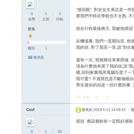
"摸頭殺", 對於女生來説是一
0
1
1
實我們平時在學校也不太熟, 不過可
金幣
主題
回帖
就在行程最後兩天, 我被他摸頭了..
窮鬼
在機場裏, 我們一直開玩笑, 
我的頭, 對了我笑一笑,說"別生
積分
1
發消息
還有一次, 我無聊沒有東西做,
清為什麼他有摸了我的頭,說"我真
嗯,回到家裏我用電腦百度了一下
我可愛? 不過我也是不斷催眠自
男生摸你的頭是一回什麼的事. 
回復
Csvf
發表於 2019-5-21 14:59:15
|
摸頭 應該都妳有一定既好感
0
1
42