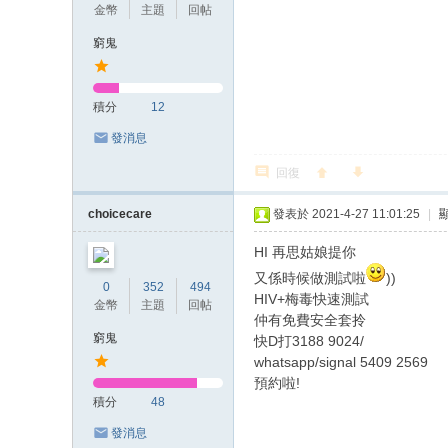
金幣
主題
回帖
窮鬼
積分
12
發消息
回復
choicecare
發表於 2021-4-27 11:01:25
|
HI 再思姑娘提你
又係時候做測試啦
))
0
352
494
HIV+梅毒快速測試
金幣
主題
回帖
仲有免費安全套拎
窮鬼
快D打3188 9024/
whatsapp/signal 5409 2569
預約啦!
積分
48
發消息