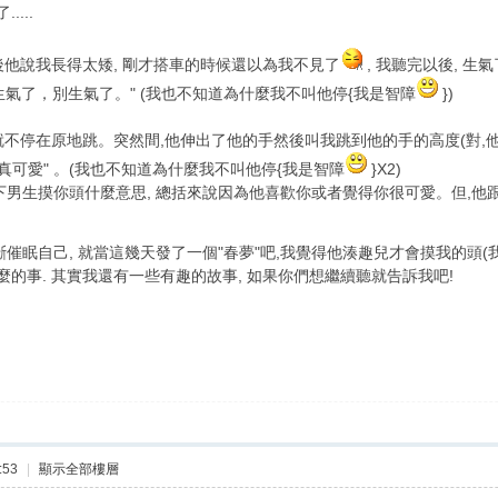
...
然後他說我長得太矮, 剛才搭車的時候還以為我不見了
, 我聽完以後, 
別生氣了，別生氣了。" (我也不知道為什麼我不叫他停{我是智障
})
 就不停在原地跳。突然間,他伸出了他的手然後叫我跳到他的手的高度(對,
真可愛" 。(我也不知道為什麼我不叫他停{我是智障
}X2)
男生摸你頭什麼意思, 總括來說因為他喜歡你或者覺得你很可愛。但,他跟我
催眠自己, 就當這幾天發了一個"春夢"吧,我覺得他湊趣兒才會摸我的頭(
麼的事. 其實我還有一些有趣的故事, 如果你們想繼續聽就告訴我吧!
:53
|
顯示全部樓層