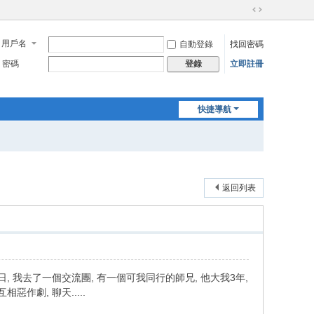
切
換
用戶名
自動登錄
找回密碼
到
寬
密碼
立即註冊
登錄
版
快捷導航
返回列表
, 我去了一個交流團, 有一個可我同行的師兄, 他大我3年,
作劇, 聊天.....