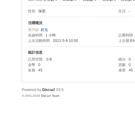
性別
保密
生日
-
活躍概況
用戶組
窮鬼
在線時間
1 小時
註冊時間
上次活動時間
2021-5-8 10:00
上次發表
統計信息
已用空間
0 B
積分
0
金幣
0
貢獻
0
友善
45
身形
45
Powered by
Discuz!
X3.5
© 2001-2026
Discuz! Team
.