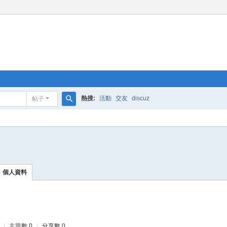
熱搜:
活動
交友
discuz
帖子
搜
索
個人資料
|
主題數 0
|
分享數 0