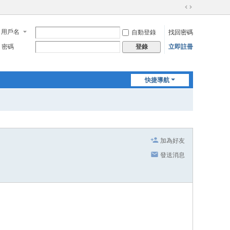
切
換
用戶名
自動登錄
找回密碼
到
寬
密碼
立即註冊
登錄
版
快捷導航
加為好友
發送消息