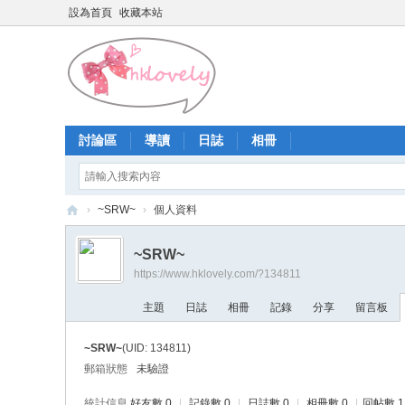
設為首頁
收藏本站
討論區
導讀
日誌
相冊
›
~SRW~
›
個人資料
香
~SRW~
港
https://www.hklovely.com/?134811
少
主題
日誌
相冊
記錄
分享
留言板
女
論
~SRW~
(UID: 134811)
壇
郵箱狀態
未驗證
統計信息
好友數 0
|
記錄數 0
|
日誌數 0
|
相冊數 0
|
回帖數 1