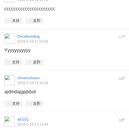
2016-5-19 11:31:56
cccccccccccccccccccccc
支持
反對
Orcahunting
#
17
2016-5-19 11:55:09
Yyyyyyyyyyy
支持
反對
chuenchuen
#
18
2016-5-19 12:10:26
ajdmdajgpjtdxd
支持
反對
a6101
#
19
2016-5-19 12:13:04