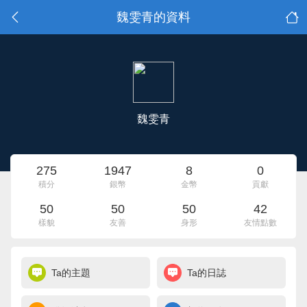
魏雯青的資料
魏雯青
275
1947
8
0
積分
銀幣
金幣
貢獻
50
50
50
42
樣貌
友善
身形
友情點數
Ta的主題
Ta的日誌