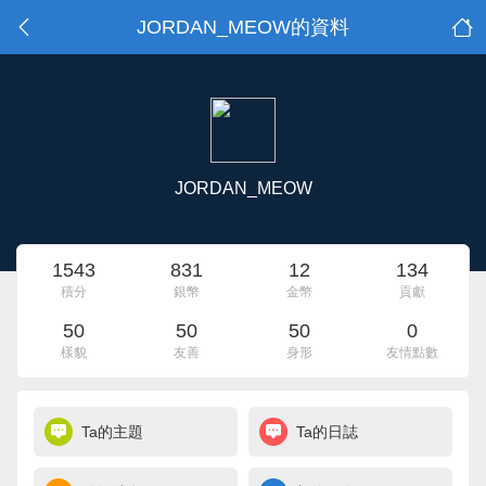
JORDAN_MEOW的資料
JORDAN_MEOW
1543
831
12
134
積分
銀幣
金幣
貢獻
50
50
50
0
樣貌
友善
身形
友情點數
Ta的主題
Ta的日誌