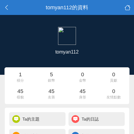
tomyan112的資料
tomyan112
1
5
0
0
積分
銀幣
金幣
貢獻
45
45
45
0
樣貌
友善
身形
友情點數
Ta的主題
Ta的日誌