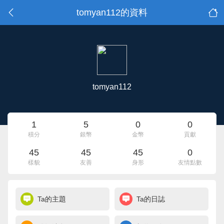
tomyan112的資料
tomyan112
1
5
0
0
積分
銀幣
金幣
貢獻
45
45
45
0
樣貌
友善
身形
友情點數
Ta的主題
Ta的日誌